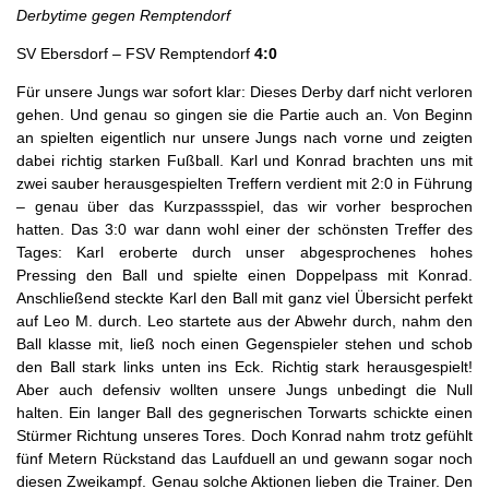
Derbytime gegen Remptendorf
SV Ebersdorf – FSV Remptendorf
4:0
Für unsere Jungs war sofort klar: Dieses Derby darf nicht verloren
gehen. Und genau so gingen sie die Partie auch an. Von Beginn
an spielten eigentlich nur unsere Jungs nach vorne und zeigten
dabei richtig starken Fußball. Karl und Konrad brachten uns mit
zwei sauber herausgespielten Treffern verdient mit 2:0 in Führung
– genau über das Kurzpassspiel, das wir vorher besprochen
hatten. Das 3:0 war dann wohl einer der schönsten Treffer des
Tages: Karl eroberte durch unser abgesprochenes hohes
Pressing den Ball und spielte einen Doppelpass mit Konrad.
Anschließend steckte Karl den Ball mit ganz viel Übersicht perfekt
auf Leo M. durch. Leo startete aus der Abwehr durch, nahm den
Ball klasse mit, ließ noch einen Gegenspieler stehen und schob
den Ball stark links unten ins Eck. Richtig stark herausgespielt!
Aber auch defensiv wollten unsere Jungs unbedingt die Null
halten. Ein langer Ball des gegnerischen Torwarts schickte einen
Stürmer Richtung unseres Tores. Doch Konrad nahm trotz gefühlt
fünf Metern Rückstand das Laufduell an und gewann sogar noch
diesen Zweikampf. Genau solche Aktionen lieben die Trainer. Den