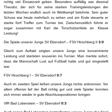
richtig viel Einsatzzeit geben. Besonders auffällig war diesmal
Theodor, der sich für seine starken Trainingsleistungen der
letzten Wochen endlich auch im Wettkampf belohnte. Sein guter
Schuss war heute mehrfach zu sehen und am Ende steuerte er
starke fünf Treffer zum Turnier bei. Zwischenzeitlich führte er
sogar zusammen mit Karl die Torschützenliste an. Klasse
Leistung!
Die Spiele unserer Jungs SV Ebersdorf – FSV Hirschberg II
3:0
Gleich zum Auftakt zeigten unsere Jungs eine konzentrierte
Leistung und starteten souverän ins Turnier. Man merkte sofort,
dass die Mannschaft Lust auf Fußball hatte und gut eingestellt
war.
FSV Hirschberg I – SV Ebersdorf
0:7
Auch im zweiten Spiel ließen unsere Jungs nichts anbrennen. Vor
allem offensiv lief der Ball richtig gut und viele Spieler konnten
sich immer wieder in gute Abschlusspositionen bringen.
VfR Bad Lobenstein – SV Ebersdorf
0:3
Auch gegen Bad Lobenstein kontrollierten unsere Jungs das Spiel