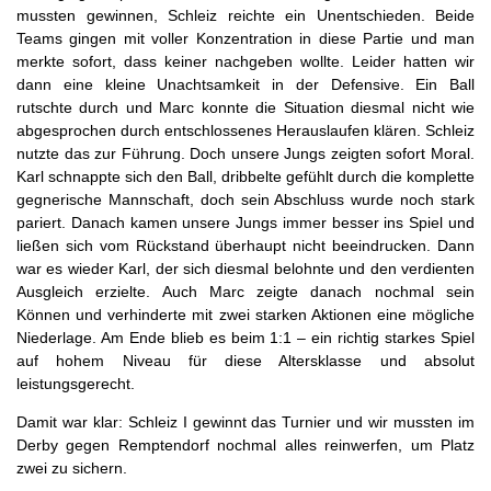
mussten gewinnen, Schleiz reichte ein Unentschieden. Beide
Teams gingen mit voller Konzentration in diese Partie und man
merkte sofort, dass keiner nachgeben wollte. Leider hatten wir
dann eine kleine Unachtsamkeit in der Defensive. Ein Ball
rutschte durch und Marc konnte die Situation diesmal nicht wie
abgesprochen durch entschlossenes Herauslaufen klären. Schleiz
nutzte das zur Führung. Doch unsere Jungs zeigten sofort Moral.
Karl schnappte sich den Ball, dribbelte gefühlt durch die komplette
gegnerische Mannschaft, doch sein Abschluss wurde noch stark
pariert. Danach kamen unsere Jungs immer besser ins Spiel und
ließen sich vom Rückstand überhaupt nicht beeindrucken. Dann
war es wieder Karl, der sich diesmal belohnte und den verdienten
Ausgleich erzielte. Auch Marc zeigte danach nochmal sein
Können und verhinderte mit zwei starken Aktionen eine mögliche
Niederlage. Am Ende blieb es beim 1:1 – ein richtig starkes Spiel
auf hohem Niveau für diese Altersklasse und absolut
leistungsgerecht.
Damit war klar: Schleiz I gewinnt das Turnier und wir mussten im
Derby gegen Remptendorf nochmal alles reinwerfen, um Platz
zwei zu sichern.