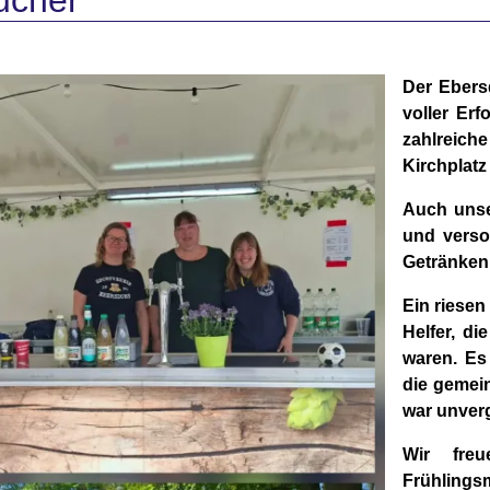
ucher
Der Ebers
voller Erf
zahlreich
Kirchplatz
Auch unse
und verso
Getränken
Ein riesen
Helfer, di
waren. Es
die gemei
war unver
Wir fre
Frühling