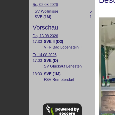
Bes
So, 02.08.2026
SV Wöllmisse
5
SVE (1M)
1
Vorschau
Do, 13.08.2026
17:30
SVE II (D2)
VFR Bad Lobenstein II
Fr, 14.08.2026
17:00
SVE (D)
SV Glückauf Lehesten
18:30
SVE (1M)
FSV Remptendorf