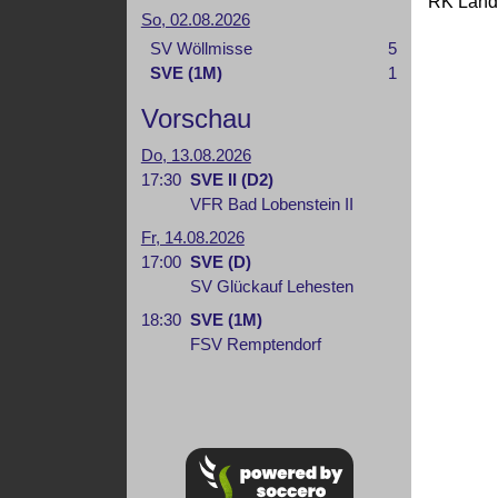
RK Lands
So, 02.08.2026
SV Wöllmisse
5
SVE (1M)
1
Vorschau
Do, 13.08.2026
17:30
SVE II (D2)
VFR Bad Lobenstein II
Fr, 14.08.2026
17:00
SVE (D)
SV Glückauf Lehesten
18:30
SVE (1M)
FSV Remptendorf