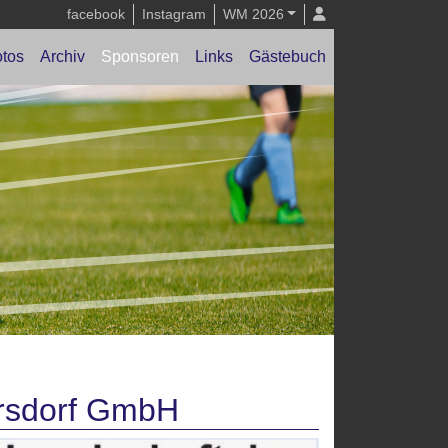
facebook
Instagram
WM 2026
tos
Archiv
Sponsoren
Links
Gästebuch
ersdorf GmbH