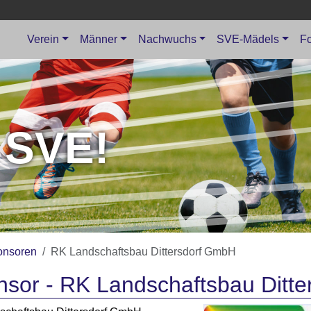
Verein
Männer
Nachwuchs
SVE-Mädels
Fo
 SVE!
onsoren
RK Landschaftsbau Dittersdorf GmbH
sor - RK Landschaftsbau Ditt