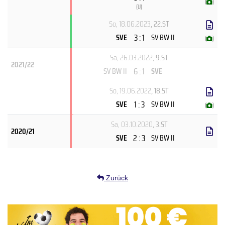
(
)
(
U
)
So, 18.06.2023
, 22.ST
3 : 1
SVE
SV BW II
(
)
Sa, 26.03.2022
, 9.ST
2021/22
6 : 1
SV BW II
SVE
So, 19.06.2022
, 18.ST
1 : 3
SVE
SV BW II
(
)
Sa, 03.10.2020
, 3.ST
2020/21
2 : 3
SVE
SV BW II
Zurück