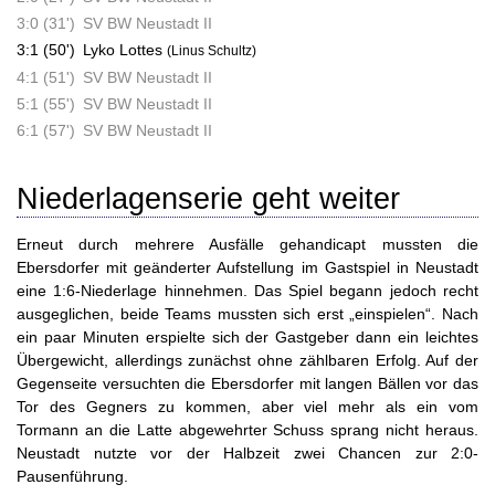
3:0 (31')
SV BW Neustadt II
3:1 (50')
Lyko Lottes
(Linus Schultz)
4:1 (51')
SV BW Neustadt II
5:1 (55')
SV BW Neustadt II
6:1 (57')
SV BW Neustadt II
Niederlagenserie geht weiter
Erneut durch mehrere Ausfälle gehandicapt mussten die
Ebersdorfer mit geänderter Aufstellung im Gastspiel in Neustadt
eine 1:6-Niederlage hinnehmen. Das Spiel begann jedoch recht
ausgeglichen, beide Teams mussten sich erst „einspielen“. Nach
ein paar Minuten erspielte sich der Gastgeber dann ein leichtes
Übergewicht, allerdings zunächst ohne zählbaren Erfolg. Auf der
Gegenseite versuchten die Ebersdorfer mit langen Bällen vor das
Tor des Gegners zu kommen, aber viel mehr als ein vom
Tormann an die Latte abgewehrter Schuss sprang nicht heraus.
Neustadt nutzte vor der Halbzeit zwei Chancen zur 2:0-
Pausenführung.