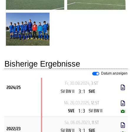
Bisherige Ergebnisse
Datum anzeigen
Fr, 30.08.2024
, 3.ST
2024/25
3 : 1
SV BW II
SVE
Mi, 26.03.2025
, 12.ST
1 : 3
SVE
SV BW II
(
)
Sa, 06.05.2023
, 11.ST
2022/23
3 : 1
SV BW II
SVE