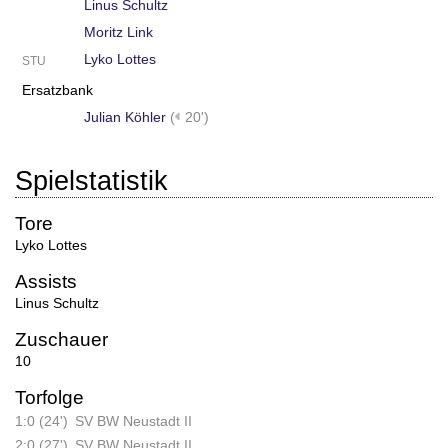
Linus Schultz
Moritz Link
Lyko Lottes
STU
Ersatzbank
Julian Köhler
(
20')
Spielstatistik
Tore
Lyko Lottes
Assists
Linus Schultz
Zuschauer
10
Torfolge
1:0 (24')
SV BW Neustadt II
2:0 (27')
SV BW Neustadt II