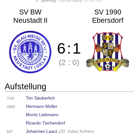
9. Spieltag - 26.03.2022
09:00 Uhr
SV BW
SV 1990
Neustadt II
Ebersdorf
6
:
1
(2
:
0)
Aufstellung
Tim Säuberlich
TOR
Hermann Müller
ABW
Moritz Liebmann
Ricardo Tischendorf
Johannes Laarz
(
20' Julian Köhler
)
MIT