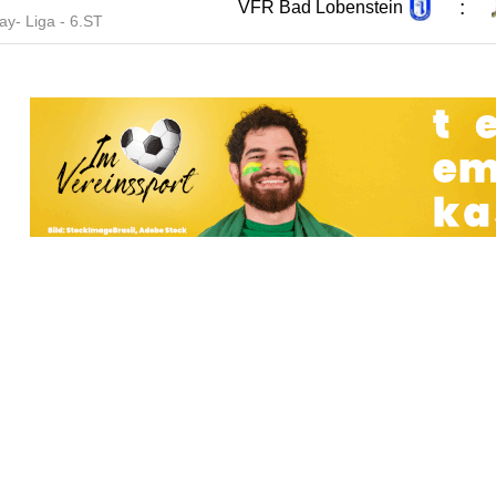
:
VFR Bad Lobenstein
lay- Liga - 6.ST