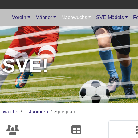
Verein
Männer
Nachwuchs
SVE-Mädels
Fo
 SVE!
chwuchs
F-Junioren
Spielplan