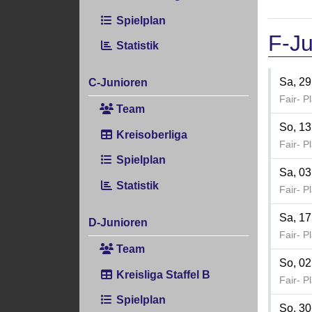
Spielplan
F-Ju
Statistik
Sa, 29
C-Junioren
Fair- P
Team
So, 13
Kreisoberliga
Fair- P
Spielplan
Sa, 03
Statistik
Fair- P
Sa, 17
D-Junioren
Fair- P
Team
So, 02
Kreisliga Staffel B
Fair- P
Spielplan
So, 30