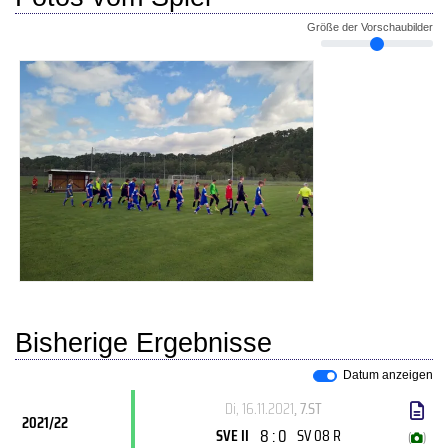
Größe der Vorschaubilder
Bisherige Ergebnisse
Datum anzeigen
Di, 16.11.2021
, 7.ST
2021/22
8 : 0
SVE II
SV 08 R
(
)