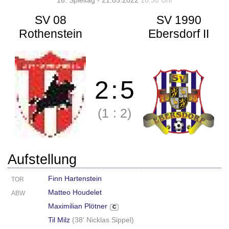
16. Spieltag - 21.05.2022
10:30 Uhr
SV 08
SV 1990
Rothenstein
Ebersdorf II
2
:
5
(1
:
2)
Aufstellung
Finn Hartenstein
TOR
Matteo Houdelet
ABW
Maximilian Plötner
C
Til Milz
(
38' Nicklas Sippel
)