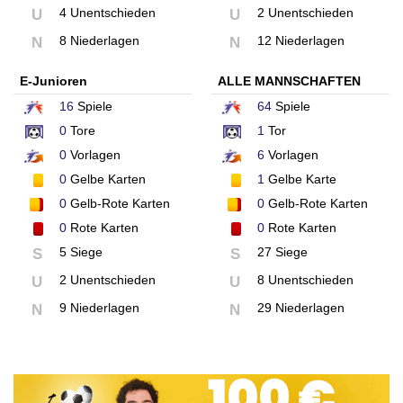
4 Unentschieden
2 Unentschieden
U
U
8 Niederlagen
12 Niederlagen
N
N
E-Junioren
ALLE MANNSCHAFTEN
16
Spiele
64
Spiele
0
Tore
1
Tor
0
Vorlagen
6
Vorlagen
0
Gelbe Karten
1
Gelbe Karte
0
Gelb-Rote Karten
0
Gelb-Rote Karten
0
Rote Karten
0
Rote Karten
5 Siege
27 Siege
S
S
2 Unentschieden
8 Unentschieden
U
U
9 Niederlagen
29 Niederlagen
N
N