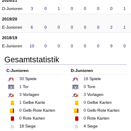
2020/21
D-Junioren
3
0
1
0
0
0
0
1
2019/20
E-Junioren
6
0
0
0
0
0
2
1
2018/19
E-Junioren
10
0
0
0
0
0
9
0
Gesamtstatistik
C-Junioren
D-Junioren
30
Spiele
18
Spiele
1
Tor
0
Tore
3
Vorlagen
3
Vorlagen
1
Gelbe Karte
0
Gelbe Karten
0
Gelb-Rote Karten
0
Gelb-Rote Karten
0
Rote Karten
0
Rote Karten
18 Siege
4 Siege
S
S