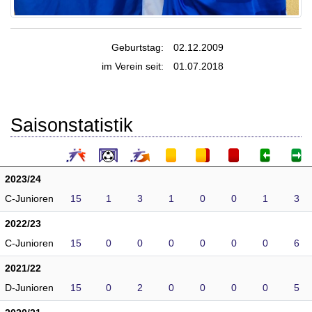
Geburtstag:
02.12.2009
im Verein seit:
01.07.2018
Saisonstatistik
2023/24
C-Junioren
15
1
3
1
0
0
1
3
2022/23
C-Junioren
15
0
0
0
0
0
0
6
2021/22
D-Junioren
15
0
2
0
0
0
0
5