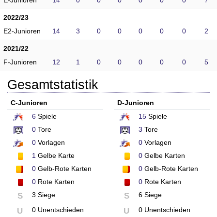
E-Junioren
14
0
0
0
0
0
0
7
2022/23
E2-Junioren
14
3
0
0
0
0
0
2
2021/22
F-Junioren
12
1
0
0
0
0
0
5
Gesamtstatistik
C-Junioren
D-Junioren
6
Spiele
15
Spiele
0
Tore
3
Tore
0
Vorlagen
0
Vorlagen
1
Gelbe Karte
0
Gelbe Karten
0
Gelb-Rote Karten
0
Gelb-Rote Karten
0
Rote Karten
0
Rote Karten
3 Siege
6 Siege
S
S
0 Unentschieden
0 Unentschieden
U
U