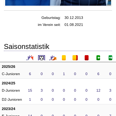
Geburtstag:
30.12.2013
im Verein seit:
01.08.2021
Saisonstatistik
2025/26
C-Junioren
6
0
0
1
0
0
6
0
2024/25
D-Junioren
15
3
0
0
0
0
12
3
D2-Junioren
1
0
0
0
0
0
0
0
2023/24