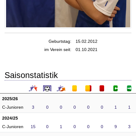
Geburtstag:
15.02.2012
im Verein seit:
01.10.2021
Saisonstatistik
2025/26
C-Junioren
3
0
0
0
0
0
1
1
2024/25
C-Junioren
15
0
1
0
0
0
9
3