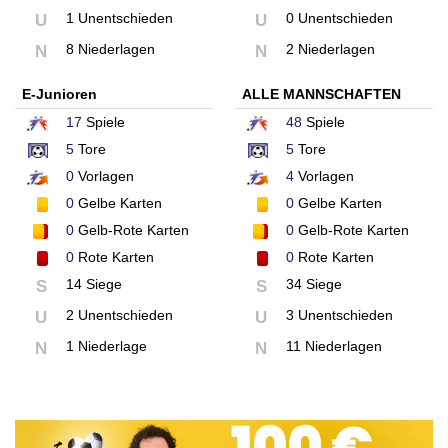
1 Unentschieden
0 Unentschieden
U
U
8 Niederlagen
2 Niederlagen
N
N
E-Junioren
ALLE MANNSCHAFTEN
17
Spiele
48
Spiele
5
Tore
5
Tore
0
Vorlagen
4
Vorlagen
0
Gelbe Karten
0
Gelbe Karten
0
Gelb-Rote Karten
0
Gelb-Rote Karten
0
Rote Karten
0
Rote Karten
14 Siege
34 Siege
S
S
2 Unentschieden
3 Unentschieden
U
U
1 Niederlage
11 Niederlagen
N
N