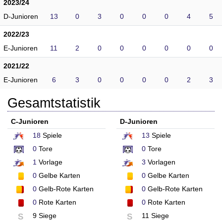
2023/24
D-Junioren
13
0
3
0
0
0
4
5
2022/23
E-Junioren
11
2
0
0
0
0
0
0
2021/22
E-Junioren
6
3
0
0
0
0
2
3
Gesamtstatistik
C-Junioren
D-Junioren
18
Spiele
13
Spiele
0
Tore
0
Tore
1
Vorlage
3
Vorlagen
0
Gelbe Karten
0
Gelbe Karten
0
Gelb-Rote Karten
0
Gelb-Rote Karten
0
Rote Karten
0
Rote Karten
9 Siege
11 Siege
S
S