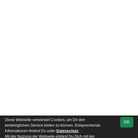
Diese Webseite verwendet Cookies, um Dir den
OK
soccero.de
bestmöglichen Service bieten zu können. Entsprechende
© 2006 - 2026
Informationen findest Du unter
Datenschutz
.
Mit der Nutzung der Webseite erklärst Du Dich mit der