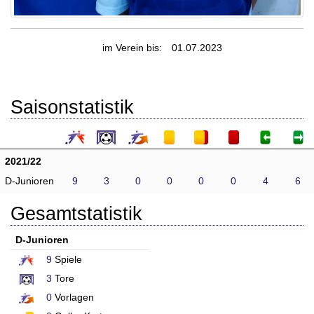
im Verein bis:
01.07.2023
Saisonstatistik
2021/22
D-Junioren
9
3
0
0
0
0
4
6
Gesamtstatistik
D-Junioren
9
Spiele
3
Tore
0
Vorlagen