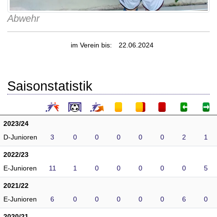
Abwehr
im Verein bis:
22.06.2024
Saisonstatistik
2023/24
D-Junioren
3
0
0
0
0
0
2
1
2022/23
E-Junioren
11
1
0
0
0
0
0
5
2021/22
E-Junioren
6
0
0
0
0
0
6
0
2020/21