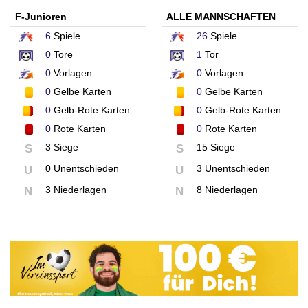
F-Junioren
ALLE MANNSCHAFTEN
6
Spiele
26
Spiele
0
Tore
1
Tor
0
Vorlagen
0
Vorlagen
0
Gelbe Karten
0
Gelbe Karten
0
Gelb-Rote Karten
0
Gelb-Rote Karten
0
Rote Karten
0
Rote Karten
3 Siege
15 Siege
S
S
0 Unentschieden
3 Unentschieden
U
U
3 Niederlagen
8 Niederlagen
N
N