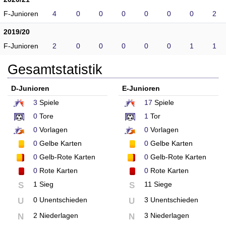
F-Junioren
4
0
0
0
0
0
0
2
2019/20
F-Junioren
2
0
0
0
0
0
1
1
Gesamtstatistik
D-Junioren
E-Junioren
3
Spiele
17
Spiele
0
Tore
1
Tor
0
Vorlagen
0
Vorlagen
0
Gelbe Karten
0
Gelbe Karten
0
Gelb-Rote Karten
0
Gelb-Rote Karten
0
Rote Karten
0
Rote Karten
1 Sieg
11 Siege
S
S
0 Unentschieden
3 Unentschieden
U
U
2 Niederlagen
3 Niederlagen
N
N