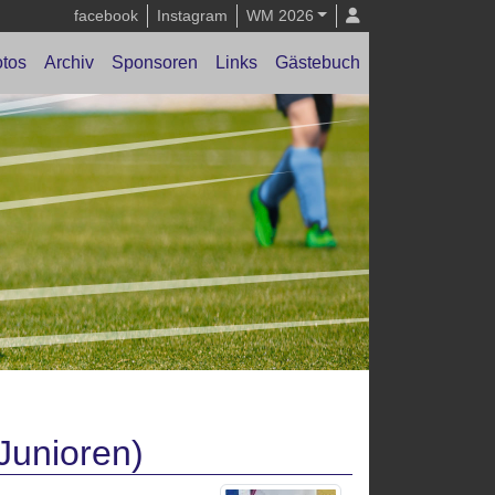
facebook
Instagram
WM 2026
tos
Archiv
Sponsoren
Links
Gästebuch
Junioren)