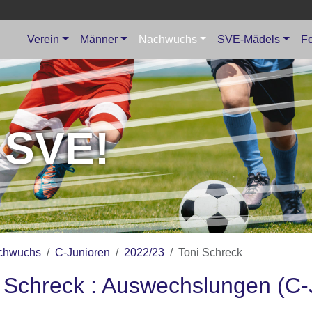
Verein
Männer
Nachwuchs
SVE-Mädels
Fo
 SVE!
chwuchs
C-Junioren
2022/23
Toni Schreck
 Schreck : Auswechslungen (C-