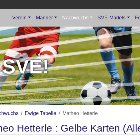
Verein
Männer
Nachwuchs
SVE-Mädels
Fo
 SVE!
chwuchs
Ewige Tabelle
Matheo Hetterle
eo Hetterle : Gelbe Karten (Al