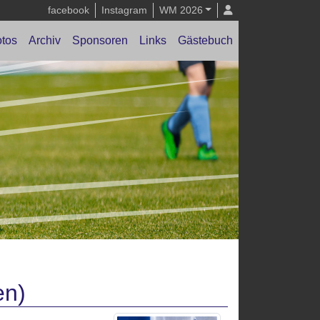
facebook
Instagram
WM 2026
tos
Archiv
Sponsoren
Links
Gästebuch
en)