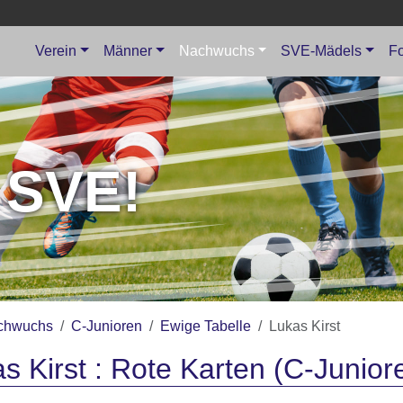
Verein
Männer
Nachwuchs
SVE-Mädels
Fo
 SVE!
chwuchs
C-Junioren
Ewige Tabelle
Lukas Kirst
s Kirst : Rote Karten (C-Junior