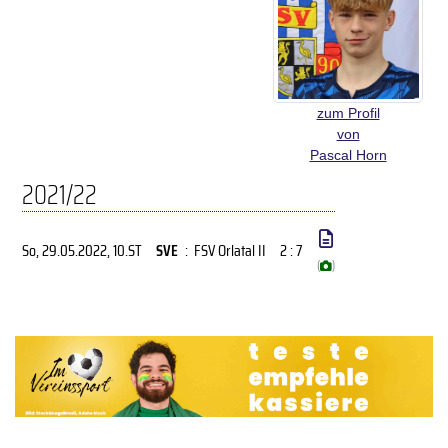
zum Profil
von
Pascal Horn
2021/22
So, 29.05.2022
, 10.ST
SVE
:
FSV Orlatal II
2 : 7
(
)