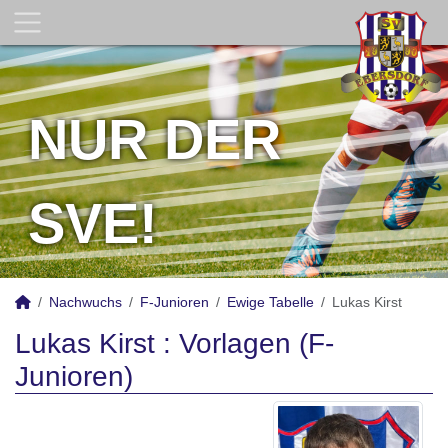
NUR DER
SVE!
Nachwuchs
F-Junioren
Ewige Tabelle
Lukas Kirst
Lukas Kirst : Vorlagen (F-
Junioren)