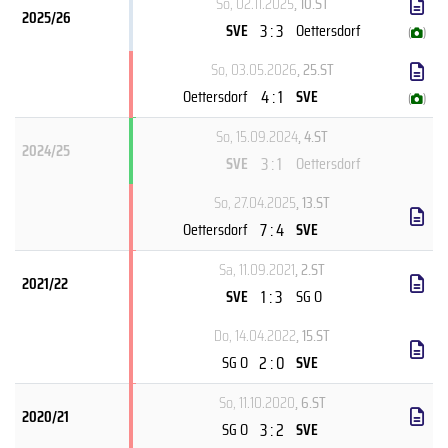
So, 02.11.2025
, 10.ST
2025/26
3 : 3
SVE
Oettersdorf
(
)
So, 03.05.2026
, 25.ST
4 : 1
Oettersdorf
SVE
(
)
So, 15.09.2024
, 4.ST
2024/25
3 : 1
SVE
Oettersdorf
So, 27.04.2025
, 13.ST
7 : 4
Oettersdorf
SVE
Sa, 11.09.2021
, 2.ST
2021/22
1 : 3
SVE
SG O
Do, 14.04.2022
, 15.ST
2 : 0
SG O
SVE
So, 11.10.2020
, 6.ST
2020/21
3 : 2
SG O
SVE