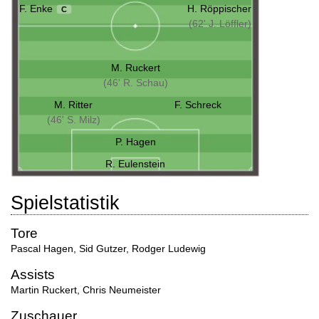
F. Enke
H. Röppischer
C
(62' J. Löffler)
M. Ruckert
(46' R. Schau)
M. Ritter
F. Schreck
(46' S. Milz)
P. Hagen
R. Eulenstein
Spielstatistik
Tore
Pascal Hagen
,
Sid Gutzer
,
Rodger Ludewig
Assists
Martin Ruckert
,
Chris Neumeister
Zuschauer