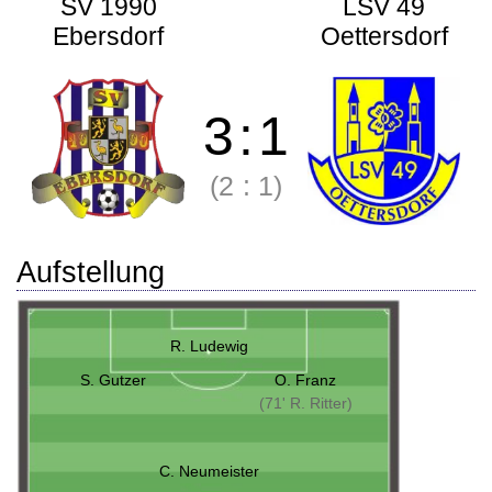
SV 1990
LSV 49
Ebersdorf
Oettersdorf
3
:
1
(2
:
1)
Aufstellung
R. Ludewig
S. Gutzer
O. Franz
(71' R. Ritter)
C. Neumeister