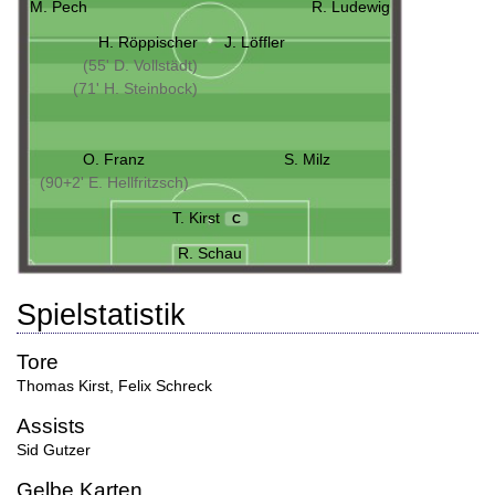
M. Pech
R. Ludewig
H. Röppischer
J. Löffler
(55' D. Vollstädt)
(71' H. Steinbock)
O. Franz
S. Milz
(90+2' E. Hellfritzsch)
T. Kirst
C
R. Schau
Spielstatistik
Tore
Thomas Kirst
,
Felix Schreck
Assists
Sid Gutzer
Gelbe Karten