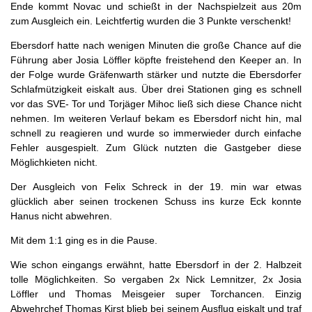
Ende kommt Novac und schießt in der Nachspielzeit aus 20m
zum Ausgleich ein. Leichtfertig wurden die 3 Punkte verschenkt!
Ebersdorf hatte nach wenigen Minuten die große Chance auf die
Führung aber Josia Löffler köpfte freistehend den Keeper an. In
der Folge wurde Gräfenwarth stärker und nutzte die Ebersdorfer
Schlafmützigkeit eiskalt aus. Über drei Stationen ging es schnell
vor das SVE- Tor und Torjäger Mihoc ließ sich diese Chance nicht
nehmen. Im weiteren Verlauf bekam es Ebersdorf nicht hin, mal
schnell zu reagieren und wurde so immerwieder durch einfache
Fehler ausgespielt. Zum Glück nutzten die Gastgeber diese
Möglichkieten nicht.
Der Ausgleich von Felix Schreck in der 19. min war etwas
glücklich aber seinen trockenen Schuss ins kurze Eck konnte
Hanus nicht abwehren.
Mit dem 1:1 ging es in die Pause.
Wie schon eingangs erwähnt, hatte Ebersdorf in der 2. Halbzeit
tolle Möglichkeiten. So vergaben 2x Nick Lemnitzer, 2x Josia
Löffler und Thomas Meisgeier super Torchancen. Einzig
Abwehrchef Thomas Kirst blieb bei seinem Ausflug eiskalt und traf