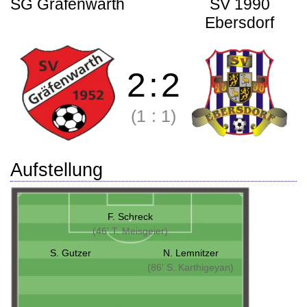
SG Gräfenwarth
SV 1990
Ebersdorf
2
:
2
(1
:
1)
Aufstellung
F. Schreck
(46' T. Meisgeier)
S. Gutzer
N. Lemnitzer
(86' S. Karthigeyan)