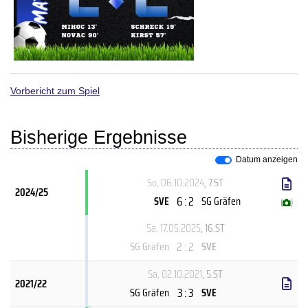
Vorbericht zum Spiel
Bisherige Ergebnisse
Datum anzeigen
So, 06.10.2024
, 7.ST
2024/25
6 : 2
SVE
SG Gräfen
(
)
Sa, 17.05.2025
, 16.ST
2 : 2
SG Gräfen
SVE
Sa, 02.10.2021
, 5.ST
2021/22
3 : 3
SG Gräfen
SVE