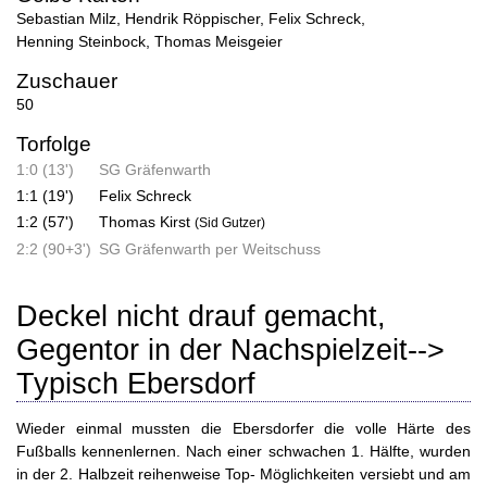
Sebastian Milz
,
Hendrik Röppischer
,
Felix Schreck
,
Henning Steinbock
,
Thomas Meisgeier
Zuschauer
50
Torfolge
1:0 (13')
SG Gräfenwarth
1:1 (19')
Felix Schreck
1:2 (57')
Thomas Kirst
(Sid Gutzer)
2:2 (90+3')
SG Gräfenwarth per Weitschuss
Deckel nicht drauf gemacht,
Gegentor in der Nachspielzeit-->
Typisch Ebersdorf
Wieder einmal mussten die Ebersdorfer die volle Härte des
Fußballs kennenlernen. Nach einer schwachen 1. Hälfte, wurden
in der 2. Halbzeit reihenweise Top- Möglichkeiten versiebt und am