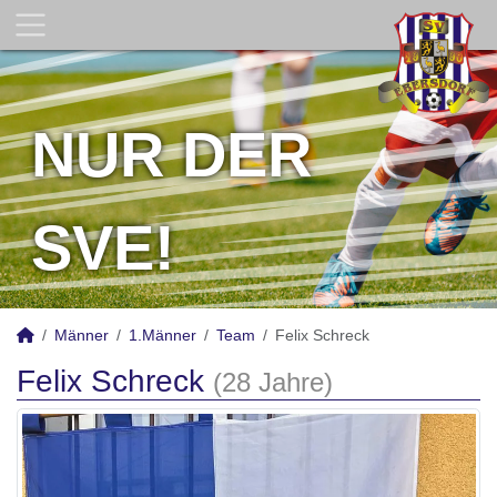
NUR DER
SVE!
Männer
1.Männer
Team
Felix Schreck
Felix Schreck
(28 Jahre)