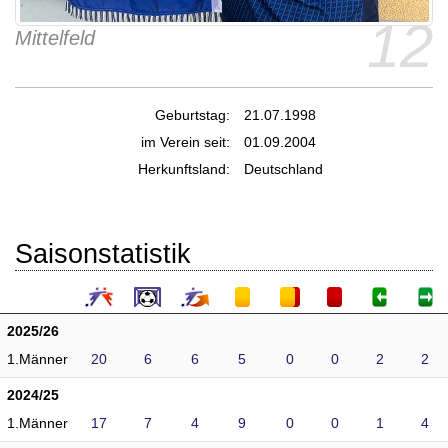
12
Mittelfeld
Geburtstag:
21.07.1998
im Verein seit:
01.09.2004
Herkunftsland:
Deutschland
Saisonstatistik
2025/26
1.Männer
20
6
6
5
0
0
2
2
2024/25
1.Männer
17
7
4
9
0
0
1
4