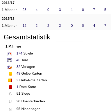
2016/17
1.Männer
23
4
0
3
1
0
7
5
2015/16
1.Männer
12
2
2
2
0
0
4
7
Gesamtstatistik
1.Männer
174
Spiele
46
Tore
32
Vorlagen
49
Gelbe Karten
2
Gelb-Rote Karten
1
Rote Karte
51 Siege
S
28 Unentschieden
U
95 Niederlagen
N