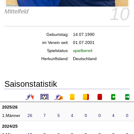
10
Mittelfeld
Geburtstag:
14.07.1990
im Verein seit:
01.07.2001
Spielstatus:
spielbereit
Herkunftsland:
Deutschland
Saisonstatistik
2025/26
1.Männer
26
7
5
4
0
0
4
0
2024/25