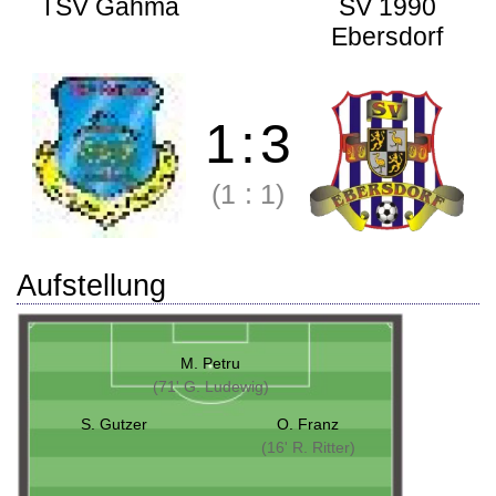
TSV Gahma
SV 1990
Ebersdorf
1
:
3
(1
:
1)
Aufstellung
M. Petru
(71' G. Ludewig)
S. Gutzer
O. Franz
(16' R. Ritter)