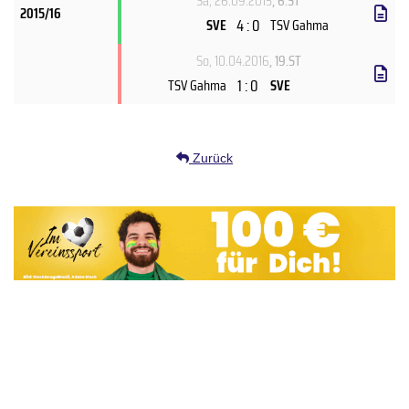
Sa, 26.09.2015
, 6.ST
2015/16
4 : 0
SVE
TSV Gahma
So, 10.04.2016
, 19.ST
1 : 0
TSV Gahma
SVE
Zurück