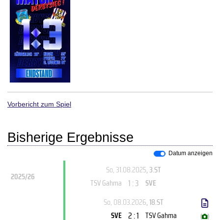
Vorbericht zum Spiel
Bisherige Ergebnisse
Datum anzeigen
So, 31.08.2025
, 3.ST
2025/26
1 : 3
TSV Gahma
SVE
So, 08.03.2026
, 18.ST
2 : 1
SVE
TSV Gahma
(
)