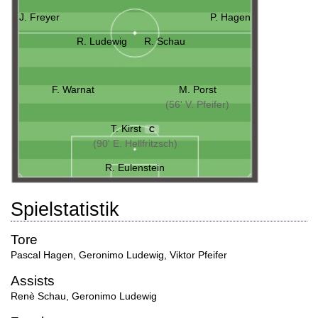
J. Freyer
P. Hagen
R. Ludewig
R. Schau
F. Warnat
M. Porst
(56' V. Pfeifer)
T. Kirst
C
(90' E. Hellfritzsch)
R. Eulenstein
Spielstatistik
Tore
Pascal Hagen
,
Geronimo Ludewig
,
Viktor Pfeifer
Assists
Renè Schau
,
Geronimo Ludewig