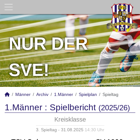
NUR DER
SVE!
Männer
Archiv
1.Männer
Spielplan
Spieltag
1.Männer :
Spielbericht
(2025/26)
Kreisklasse
3. Spieltag - 31.08.2025
14:30 Uhr