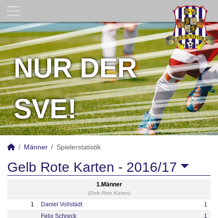
NUR DER
SVE!
Männer
Spielerstatistik
Gelb Rote Karten -
2016/17
1.Männer
(Gelb Rote Karten)
1
Daniel Vollstädt
1
Felix Schreck
1