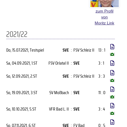
zum Profil
von
Moritz Link
2021/22
Do, 15.07.2021
, Testspiel
SVE
:
FSV Schleiz II
13 : 1
(
)
Sa, 04.09.2021
, 1.ST
FSV Orlatal II
:
SVE
3 : 1
So, 12.09.2021
, 2.ST
SVE
:
FSV Schleiz II
3 : 3
(
)
So, 19.09.2021
, 3.ST
SV Moßbach
:
SVE
11 : 0
(
)
So, 10.10.2021
, 5.ST
VFR Bad L. II
:
SVE
3 : 4
(
)
So, 07.11.2021
, 6.ST
SVE
:
FV Bad
0 : 5