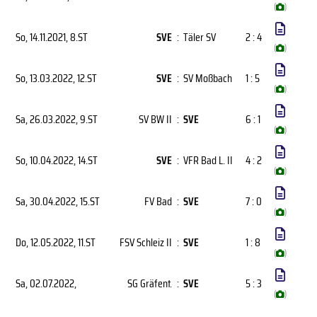
(
)
So, 14.11.2021
, 8.ST
SVE
:
Täler SV
2 : 4
(
)
So, 13.03.2022
, 12.ST
SVE
:
SV Moßbach
1 : 5
(
)
Sa, 26.03.2022
, 9.ST
SV BW II
:
SVE
6 : 1
(
)
So, 10.04.2022
, 14.ST
SVE
:
VFR Bad L. II
4 : 2
(
)
Sa, 30.04.2022
, 15.ST
FV Bad
:
SVE
7 : 0
(
)
Do, 12.05.2022
, 11.ST
FSV Schleiz II
:
SVE
1 : 8
(
)
Sa, 02.07.2022
,
SG Gräfent.
:
SVE
5 : 3
(
)