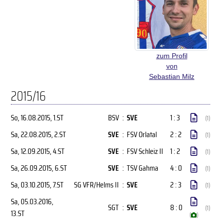
zum Profil
von
Sebastian Milz
2015/16
So, 16.08.2015
, 1.ST
BSV
:
SVE
1 : 3
(1)
Sa, 22.08.2015
, 2.ST
SVE
:
FSV Orlatal
2 : 2
(1)
Sa, 12.09.2015
, 4.ST
SVE
:
FSV Schleiz II
1 : 2
(1)
Sa, 26.09.2015
, 6.ST
SVE
:
TSV Gahma
4 : 0
(1)
Sa, 03.10.2015
, 7.ST
SG VFR/Helms II
:
SVE
2 : 3
(1)
Sa, 05.03.2016
,
SGT
:
SVE
8 : 0
(1)
13.ST
(
)