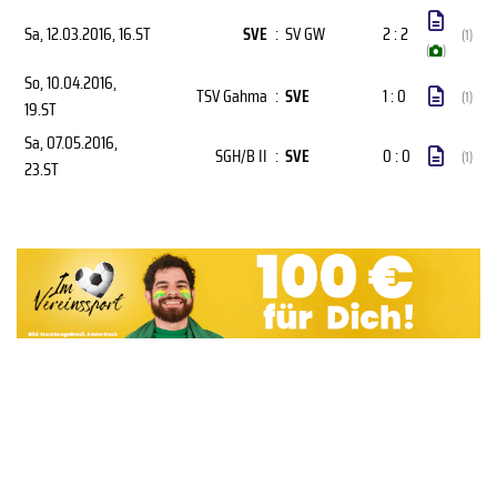
Sa, 12.03.2016
, 16.ST
SVE
:
SV GW
2 : 2
(1)
(
)
So, 10.04.2016
,
TSV Gahma
:
SVE
1 : 0
(1)
19.ST
Sa, 07.05.2016
,
SGH/B II
:
SVE
0 : 0
(1)
23.ST