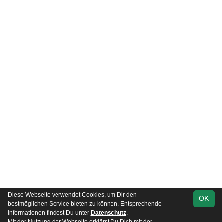
Diese Webseite verwendet Cookies, um Dir den
OK
soccero.de
bestmöglichen Service bieten zu können. Entsprechende
© 2006 - 2026
Informationen findest Du unter
Datenschutz
.
Mit der Nutzung der Webseite erklärst Du Dich mit der